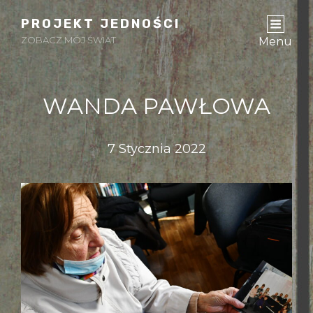
PROJEKT JEDNOŚCI
ZOBACZ MÓJ ŚWIAT
Menu
WANDA PAWŁOWA
7 Stycznia 2022