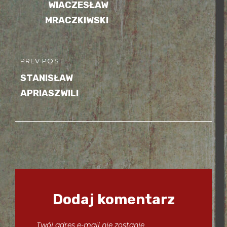
wpisu
WIACZESŁAW
POST
MRACZKIWSKI
PREV POST
PREVIOUS
STANISŁAW
POST
APRIASZWILI
Dodaj komentarz
Twój adres e-mail nie zostanie